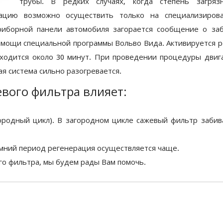
трубы. В редких случаях, когда степень загряз
рацию возможно осуществить только на специализиров
приборной панели автомобиля загорается сообщение о за
омощи специальной программы Вольво Вида. Активируется 
ходится около 30 минут. При проведении процедуры двиг
я система сильно разогревается.
евого фильтра влияет:
ородный цикл). В загородном цикле сажевый фильтр забив
мний период регенерация осуществляется чаще.
го фильтра, мы будем рады Вам помочь.