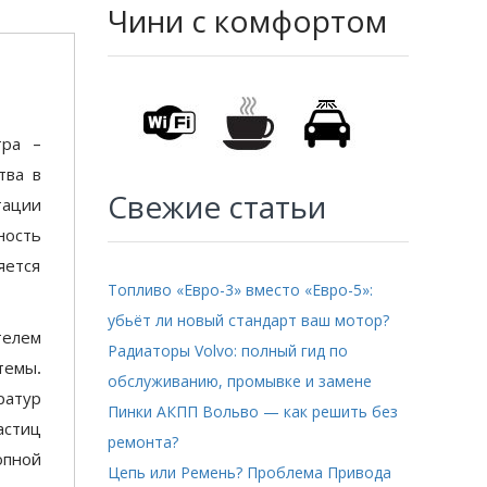
Чини с комфортом
тра –
тва в
Свежие статьи
тации
ность
яется
Топливо «Евро-3» вместо «Евро-5»:
убьёт ли новый стандарт ваш мотор?
телем
Радиаторы Volvo: полный гид по
емы.
обслуживанию, промывке и замене
ратур
Пинки АКПП Вольво — как решить без
астиц
ремонта?
опной
Цепь или Ремень? Проблема Привода