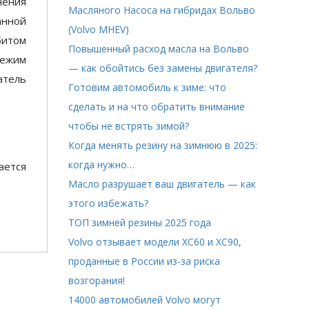
нения
Масляного Насоса на гибридах Вольво
анной
(Volvo MHEV)
битом
Повышенный расход масла на Вольво
режим
— как обойтись без замены двигателя?
атель
Готовим автомобиль к зиме: что
сделать и на что обратить внимание
чтобы не встрять зимой?
Когда менять резину на зимнюю в 2025:
когда нужно…
ается
Масло разрушает ваш двигатель — как
этого избежать?
ТОП зимней резины 2025 года
Volvo отзывает модели XC60 и XC90,
проданные в России из-за риска
возгорания!
14000 автомобилей Volvo могут