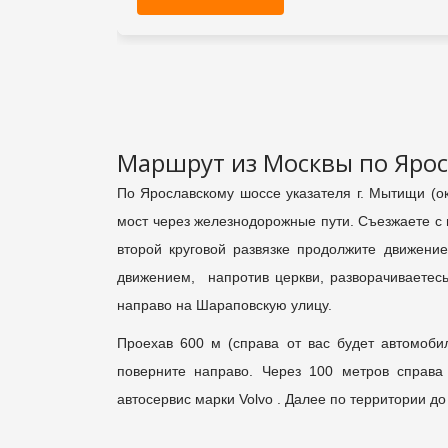
Маршрут из Москвы по Ярос
По Ярославскому шоссе указателя г. Мытищи (ок
мост через железнодорожные пути. Съезжаете с м
второй круговой развязке продолжите движение
движением, напротив церкви, разворачиваетес
направо на Шараповскую улицу.
Проехав 600 м (справа от вас будет автомобил
поверните направо. Через 100 метров справ
автосервис марки Volvo . Далее по территории д