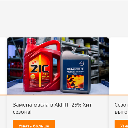
Замена масла в АКПП -25% Хит
Сезо
сезона!
выго
Узнать больше
Узн