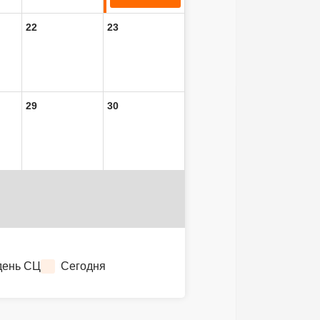
22
23
29
30
день СЦ
Сегодня