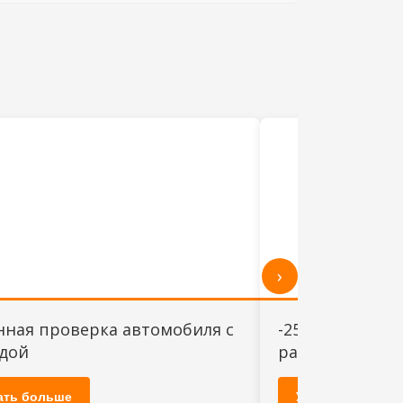
›
нная проверка автомобиля с
-25% на Компл
дой
радиаторов
ать больше
Узнать больше