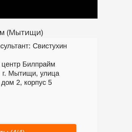
йм (Мытищи)
сультант:
Свистухин
 центр Билпрайм
:
г. Мытищи, улица
 дом 2, корпус 5