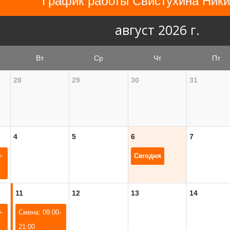
График работы Свистухина Никит
август 2026 г.
Вт
Ср
Чт
Пт
28
29
30
31
4
5
6
7
-
Сегодня
11
12
13
14
-
Смена: 09:00-
21:00