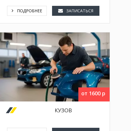
замена масла в редукторах,
ПОДРОБНЕЕ
ЗАПИСАТЬСЯ
замена задних и передних тормозных
колодок,
замена масла в гур,
замена масла в муфте Халдекс.
защитная пленка кузова,
предпродажная подготовка,
от 1600 р
уход за лкп,
полировка кузова,
КУЗОВ
замена лобового стекла,
химчистка салона,
покрытие кузова "Ceramic".