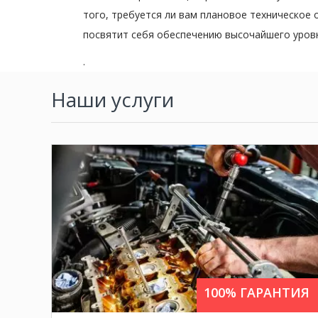
того, требуется ли вам плановое техническое
посвятит себя обеспечению высочайшего уровн
.
Наши услуги
промывка топливной системы,
капремонт,
замена масла в двигателе,
100% ГАРАНТИЯ
замена ремня ГРМ,
замена приводных ремней,