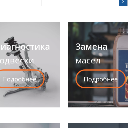
иагностика
Замена
одвески
масел
Подробнее
Подробнее