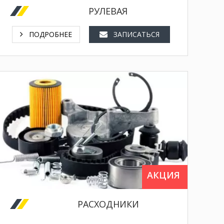
РУЛЕВАЯ
ПОДРОБНЕЕ
ЗАПИСАТЬСЯ
замена масла в двигателе,
замена тормозных дисков,
замена масла в акпп,
АКЦИЯ
замена фильтров,
замена свечей зажигания,
РАСХОДНИКИ
замена тормозной жидкости,
замена антифриза,