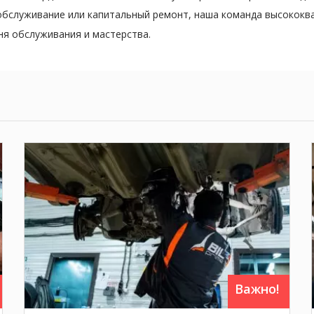
 обслуживание или капитальный ремонт, наша команда высокок
я обслуживания и мастерства.
капремонт акпп,
капремонт задних редукторов,
замена масла в акпп,
Важно!
замена масла в редукторах,
замена масла в муфте Халдекс.