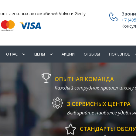
онт легковых автомобилей Volvo и Geely
Звони
+7 (495
Консул
О НАС
ЦЕНЫ
АКЦИИ
ОТЗЫВЫ
ПОЛЕЗНОЕ
ОПЫТНАЯ КОМАНДА
Каждый сотрудник прошел школу 
3 СЕРВИСНЫХ ЦЕНТРА
Выбирайте наиболее удобный
СТАНДАРТЫ ОБСЛ