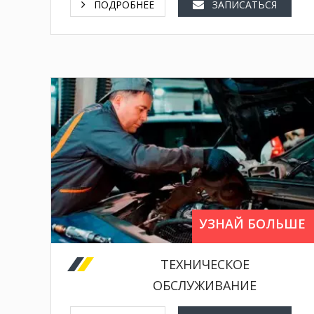
ПОДРОБНЕЕ
ЗАПИСАТЬСЯ
шиномонтаж.
промывка топливной системы дизель,
удаление запахов,
техническое обслуживание,
УЗНАЙ БОЛЬШЕ
промывка радиаторов,
промывка топливных форсунок,
ТЕХНИЧЕСКОЕ
очистка клапана егр,
ОБСЛУЖИВАНИЕ
очистка дроссельной заслонки,
очистка системы вентиляции картерных