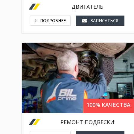
ДВИГАТЕЛЬ
ремонт предпускового обогревателя,
промывка топливных форсунок,
ПОДРОБНЕЕ
ЗАПИСАТЬСЯ
очистка ЕГР,
очистка дроссельной заслонки,
очистка вентиляция ДВС.
замена шаровых опор,
замена сайлент-блоков,
замена амортизаторов,
100% КАЧЕСТВА
замена тормозных дисков,
замена рулевых наконечников,
РЕМОНТ ПОДВЕСКИ
замена рычагов,
сход-развал,