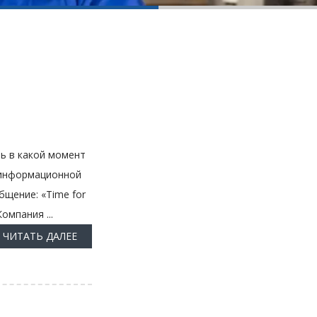
во Volvo xc90 xc60 xc70 s60 s80 s40
ь в какой момент
 информационной
щение: «Time for
омпания ...
ЧИТАТЬ ДАЛЕЕ