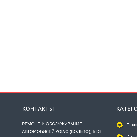
Акция «Промывка масляной системы в
подарок»
Топливо «Евро-3» вместо «Евро-5»: убьёт
ли новый стандарт ваш мотор?
Выгодный расчет Вольво
Радиаторы Volvo: полный гид по
обслуживанию, промывке и замене
Пинки АКПП Вольво — как решить без
ремонта?
КОНТАКТЫ
КАТЕГ
РЕМОНТ И ОБСЛУЖИВАНИЕ
Техн
АВТОМОБИЛЕЙ VOLVO (ВОЛЬВО), БЕЗ
Диаг