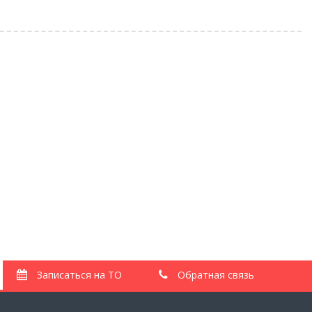
Свежие записи
Акция «Промывка масляной системы в подарок»
Топливо «Евро-3» вместо «Евро-5»: убьёт ли новый
стандарт ваш мотор?
Выгодный расчет Вольво
Радиаторы Volvo: полный гид по обслуживанию, промывке и
замене
Пинки АКПП Вольво — как решить без ремонта?
Записаться на ТО
Обратная связь