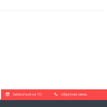
Свежие записи
Акция «Промывка масляной системы в подарок»
Топливо «Евро-3» вместо «Евро-5»: убьёт ли новый
стандарт ваш мотор?
Выгодный расчет Вольво
Радиаторы Volvo: полный гид по обслуживанию, промывке и
замене
Пинки АКПП Вольво — как решить без ремонта?
Записаться на ТО
Обратная связь