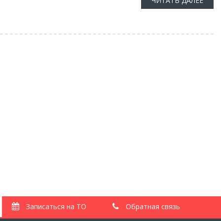
ЧИТАТЬ ДАЛЕЕ
Свежие записи
Акция «Промывка масляной системы в подарок»
Топливо «Евро-3» вместо «Евро-5»: убьёт ли новый
стандарт ваш мотор?
Выгодный расчет Вольво
Радиаторы Volvo: полный гид по обслуживанию, промывке и
замене
Пинки АКПП Вольво — как решить без ремонта?
Записаться на ТО
Обратная связь