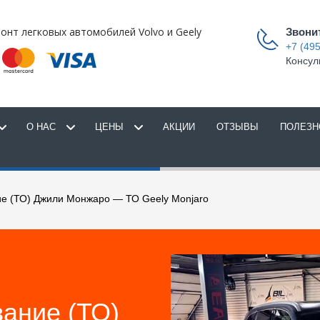
онт легковых автомобилей Volvo и Geely
Звони
+7 (495
Консул
О НАС
ЦЕНЫ
АКЦИИ
ОТЗЫВЫ
ПОЛЕЗН
ие (ТО) Джили Монжаро — ТО Geely Monjaro
ание (ТО)