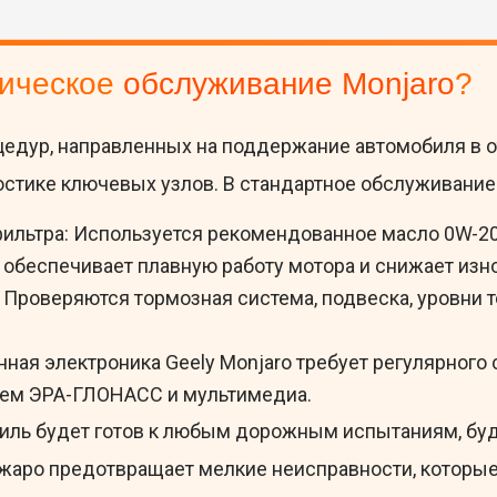
ническое
обслуживание Monjaro
?
цедур, направленных на поддержание автомобиля в о
остике ключевых узлов. В стандартное обслуживани
ильтра: Используется рекомендованное масло 0W-20 
о обеспечивает плавную работу мотора и снижает изн
Проверяются тормозная система, подвеска, уровни т
нная электроника Geely Monjaro требует регулярног
тем ЭРА-ГЛОНАСС и мультимедиа.
обиль будет готов к любым дорожным испытаниям, буд
жаро предотвращает мелкие неисправности, которые 