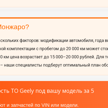
Монжаро?
ескольких факторов: модификации автомобиля, года в
 комплектации с пробегом до 20 000 км может стоить
0 км цена возрастает до 15 000–20 000 рублей. Для 
 – наши специалисты подберут оптимальный план об
ть ТО Geely под вашу модель за 5
от и запчастей по VIN или модели.