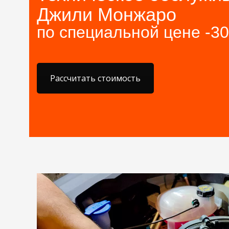
Джили Монжаро
по специальной цене -3
Рассчитать стоимость