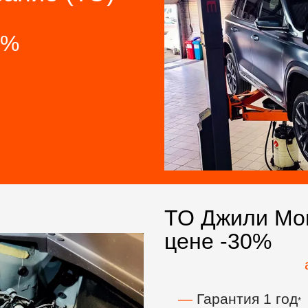
0%
ТО Джили Мо
цене -30%
—
Гарантия 1 год
*