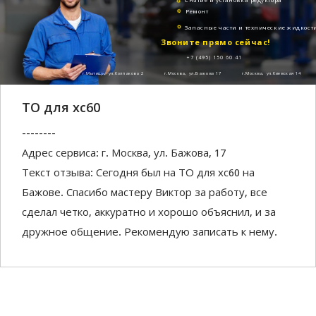
Ремонт
Запасные части и технические жидкост
Звоните прямо сейчас!
+7 (495) 150 60 41
г.Мытищи, ул.Колпакова 2
г.Москва, ул.Бажова 17
г.Москва, ул.Киевская 14
ТО для хс60
--------
Адрес сервиса: г. Москва, ул. Бажова, 17
Текст отзыва: Сегодня был на ТО для хс60 на
Бажове. Спасибо мастеру Виктор за работу, все
сделал четко, аккуратно и хорошо объяснил, и за
дружное общение. Рекомендую записать к нему.