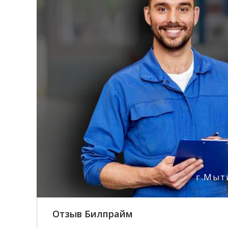
г.Мыт
Отзыв Билпрайм