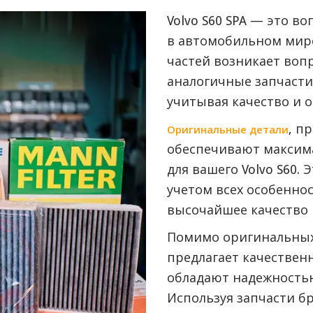
Volvo S60 SPA — это 
в автомобильном мире
частей возникает воп
аналогичные запчасти
учитывая качество и 
, п
Оригинальные детали
обеспечивают максим
для вашего Volvo S60.
учетом всех особенно
высочайшее качество 
Помимо оригинальных 
предлагает качествен
обладают надежностью
Используя запчасти б