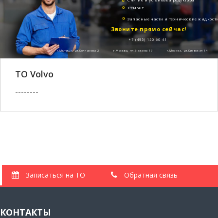
Ремонт
Запасные части и технические жидкост
Звоните прямо сейчас!
+7 (495) 150 60 41
г.Мытищи, ул.Колпакова 2
г.Москва, ул.Бажова 17
г.Москва, ул.Киевская 14
ТО Volvo
--------
Записаться на ТО
Обратная связь
КОНТАКТЫ