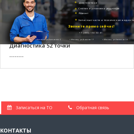
Диагностики
Снятие и установка редуктора
Ремонт
Запасные части и технические жидкост
Звоните прямо сейчас!
+7 (495) 150 60 41
г.Мытищи, ул.Колпакова 2
г.Москва, ул.Бажова 17
г.Москва, ул.Киевская 14
Диагностика 52 точки
--------
Записаться на ТО
Обратная связь
КОНТАКТЫ