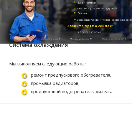
Диагностики
Снятие и установка редуктора
Ремонт
Запасные части и технические жидкост
Звоните прямо сейчас!
+7 (495) 150 60 41
г.Мытищи, ул.Колпакова 2
г.Москва, ул.Бажова 17
г.Москва, ул.Киевская 14
Система охлаждения
--------
Мы выполняем следующие работы:
ремонт предпускового обогревателя,
промывка радиаторов,
предпусковой подогреватель дизель.