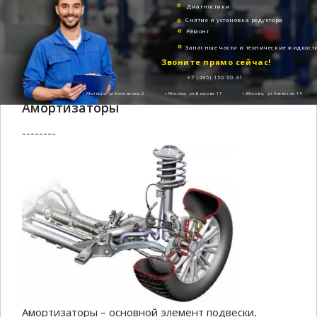
Диагностики
Снятие и установка редуктора
Ремонт
Запасные части и технические жидкост
Звоните прямо сейчас!
+7 (495) 150 60 41
г.Мытищи, ул.Колпакова 2
г.Москва, ул.Бажова 17
г.Москва, ул.Киевская 14
Амортизаторы
--------
Амортизаторы – основной элемент подвески.