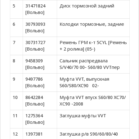
5
31471824
Диск тормозной задний
[Вольво]
6
30793093
Колодки тормозные, задние
[Вольво]
7
30731727
Ремень ГРМ к-т 5CYL [Ремень
[Вольво]
+ 2 ролика] (05-)
8
9458309
Сальник распредвала
[Вольво]
S/V40/70 00- S60/80 VVTпер
9
9497786
Муфта VVT, выпускная
[Вольво]
S60/S80/XC90 02-
10
8642284
Муфта VVT впуск S60/80 XC70/
[Вольво]
ХС90 -2008
11
1275364
Заглушка муфты VVT
[Вольво]
12
1397381
Заглушка р/в S90/60/80/40