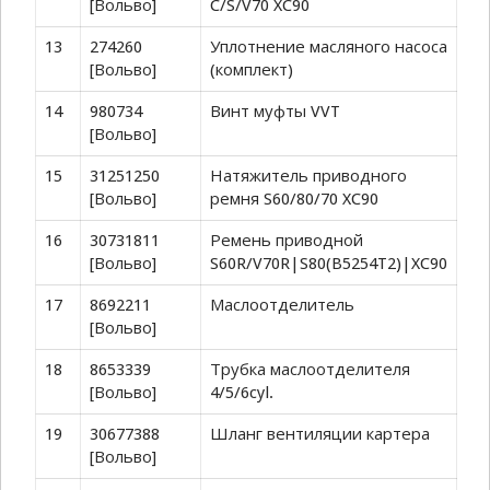
[Вольво]
C/S/V70 XC90
13
274260
Уплотнение масляного насоса
[Вольво]
(комплект)
14
980734
Винт муфты VVT
[Вольво]
15
31251250
Натяжитель приводного
[Вольво]
ремня S60/80/70 XC90
16
30731811
Ремень приводной
[Вольво]
S60R/V70R|S80(B5254T2)|XC90
17
8692211
Маслоотделитель
[Вольво]
18
8653339
Трубка маслоотделителя
[Вольво]
4/5/6cyl.
19
30677388
Шланг вентиляции картера
[Вольво]