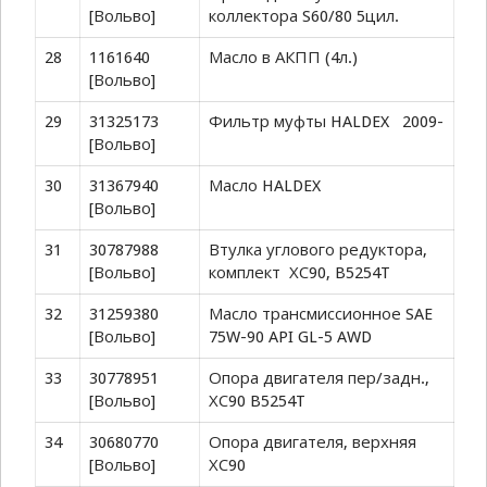
[Вольво]
коллектора S60/80 5цил.
28
1161640
Масло в АКПП (4л.)
[Вольво]
29
31325173
Фильтр муфты HALDEX 2009-
[Вольво]
30
31367940
Масло HALDEX
[Вольво]
31
30787988
Втулка углового редуктора,
[Вольво]
комплект ХС90, B5254T
32
31259380
Масло трансмиссионное SAE
[Вольво]
75W-90 API GL-5 AWD
33
30778951
Опора двигателя пер/задн.,
[Вольво]
ХС90 B5254T
34
30680770
Опора двигателя, верхняя
[Вольво]
ХС90