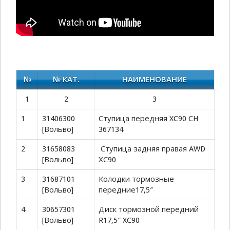
№
№ КАТ.
НАИМЕНОВАНИЕ
1
2
3
1
31406300
Ступица передняя XC90 CH
[Вольво]
367134
2
31658083
Ступица задняя правая AWD
[Вольво]
ХС90
3
31687101
Колодки тормозные
[Вольво]
передние17,5″
4
30657301
Диск тормозной передний
[Вольво]
R17,5″ XC90