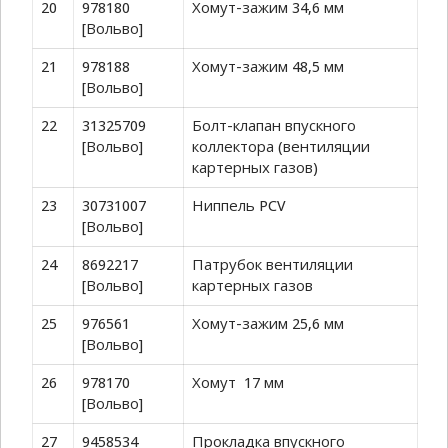
20
978180
Хомут-зажим 34,6 мм
[Вольво]
21
978188
Хомут-зажим 48,5 мм
[Вольво]
22
31325709
Болт-клапан впускного
[Вольво]
коллектора (вентиляции
картерных газов)
23
30731007
Ниппель PCV
[Вольво]
24
8692217
Патрубок вентиляции
[Вольво]
картерных газов
25
976561
Хомут-зажим 25,6 мм
[Вольво]
26
978170
Хомут 17 мм
[Вольво]
27
9458534
Прокладка впускного