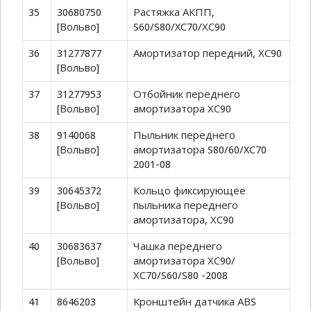
35
30680750
Растяжка АКПП,
[Вольво]
S60/S80/XC70/ХС90
36
31277877
Амортизатор передний, ХС90
[Вольво]
37
31277953
Отбойник переднего
[Вольво]
амортизатора ХС90
38
9140068
Пыльник переднего
[Вольво]
амортизатора S80/60/XC70
2001-08
39
30645372
Кольцо фиксирующее
[Вольво]
пыльника переднего
амортизатора, ХС90
40
30683637
Чашка переднего
[Вольво]
амортизатора ХС90/
ХС70/S60/S80 -2008
41
8646203
Кронштейн датчика АВS