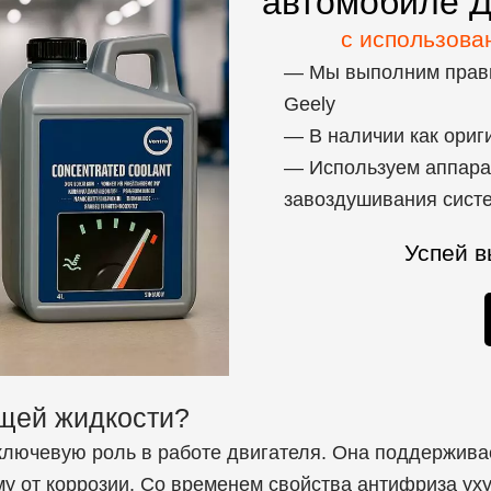
автомобиле 
с использова
—
Мы выполним прави
Geely
—
В наличии как ориг
—
Используем аппара
завоздушивания сист
Успей в
щей жидкости?
лючевую роль в работе двигателя. Она поддержива
у от коррозии. Со временем свойства антифриза ух