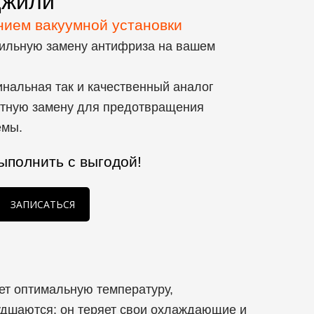
Джили
нием вакуумной установки
льную замену антифриза на вашем
инальная так и качественный аналог
тную замену для предотвращения
емы.
ыполнить с выгодой!
ЗАПИСАТЬСЯ
ет оптимальную температуру,
удшаются: он теряет свои охлаждающие и