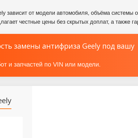
ly зависит от модели автомобиля, объёма системы 
длагает честные цены без скрытых доплат, а также 
сть замены антифриза Geely под вашу
от и запчастей по VIN или модели.
ely