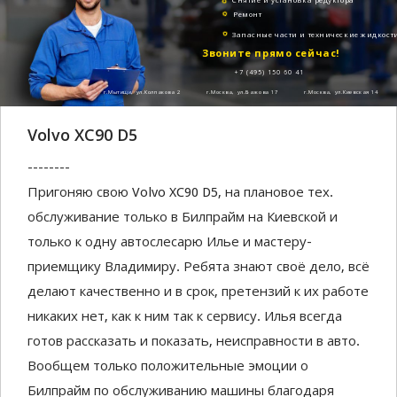
Ремонт
Запасные части и технические жидкост
Звоните прямо сейчас!
+7 (495) 150 60 41
г.Мытищи, ул.Колпакова 2
г.Москва, ул.Бажова 17
г.Москва, ул.Киевская 14
Volvo XC90 D5
--------
Пригоняю свою Volvo XC90 D5, на плановое тех.
обслуживание только в Билпрайм на Киевской и
только к одну автослесарю Илье и мастеру-
приемщику Владимиру. Ребята знают своё дело, всё
делают качественно и в срок, претензий к их работе
никаких нет, как к ним так к сервису. Илья всегда
готов рассказать и показать, неисправности в авто.
Вообщем только положительные эмоции о
Билпрайм по обслуживанию машины благодаря