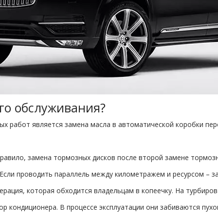
го обслуживания?
ых работ является замена масла в автоматической коробки пер
правило, замена тормозных дисков после второй замене тормозн
Если проводить параллель между километражем и ресурсом – зам
рация, которая обходится владельцам в копеечку. На турбиро
ор кондиционера. В процессе эксплуатации они забиваются пухом