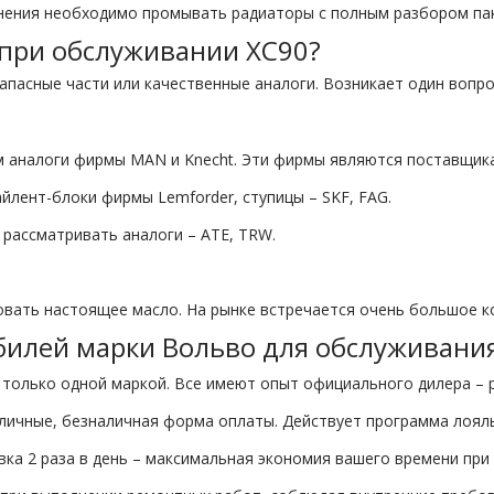
знения необходимо промывать радиаторы с полным разбором па
 при обслуживании ХС90?
пасные части или качественные аналоги. Возникает один вопро
 аналоги фирмы МАN и Knecht. Эти фирмы являются поставщикам
йлент-блоки фирмы Lemforder, ступицы – SKF, FAG.
 рассматривать аналоги – ATE, TRW.
овать настоящее масло. На рынке встречается очень большое к
илей марки Вольво для обслуживания
только одной маркой. Все имеют опыт официального дилера – р
аличные, безналичная форма оплаты. Действует программа лоял
авка 2 раза в день – максимальная экономия вашего времени пр