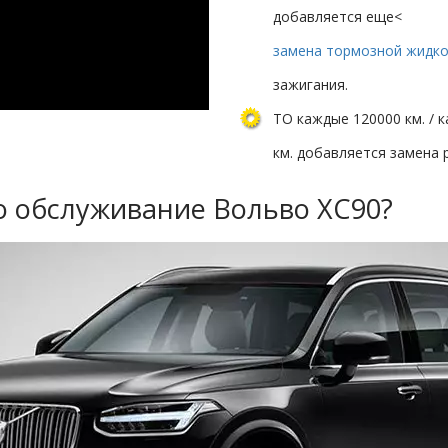
добавляется еще<
замена тормозной жидк
зажигания.
ТО каждые 120000 км. / 
км. добавляется замена 
о обслуживание Вольво XC90?