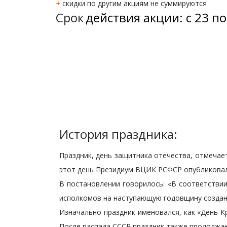
+
скидки по другим акциям не суммируются
Срок
действия акции: с 23 по
История праздника:
Праздник, день защитника отечества, отмечает
этот день Президиум ВЦИК РСФСР опубликовал
В постановлении говорилось: «В соответстви
исполкомов на наступающую годовщину создани
Изначально праздник именовался, как «День К
После распада СССР праздник также продолжаю