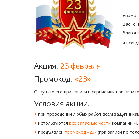
Уважае
Вас с 
благопо
и всегд
Акция:
23 февраля
Промокод:
«23»
Озвучьте его при записи в сервис или при визи
Условия акции.
+
при проведении любых работ всем защитникам
+
используются
все
запасные части
компании «Б
+
предъявлен
промокод «23»
(при записи по тел